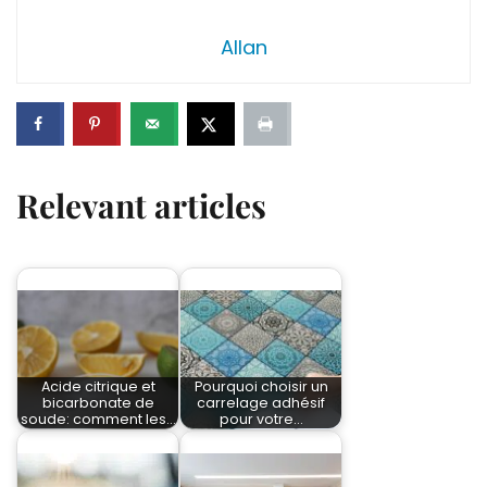
Allan
Relevant articles
Acide citrique et
Pourquoi choisir un
bicarbonate de
carrelage adhésif
soude: comment les…
pour votre…