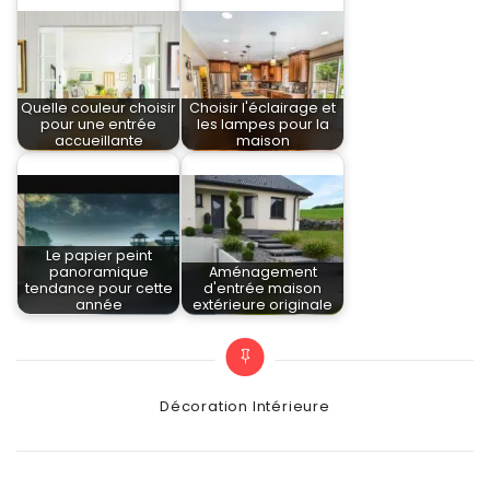
Quelle couleur choisir
Choisir l'éclairage et
pour une entrée
les lampes pour la
accueillante
maison
Le papier peint
panoramique
Aménagement
tendance pour cette
d'entrée maison
année
extérieure originale
Categories
Décoration Intérieure