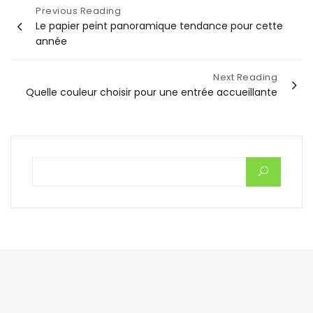
Previous Reading
Navigation
Le papier peint panoramique tendance pour cette
année
de
Next Reading
l’article
Quelle couleur choisir pour une entrée accueillante
Rechercher :