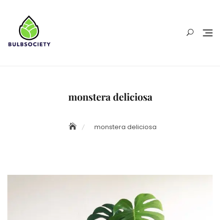
Skip
to
content
monstera deliciosa
monstera deliciosa