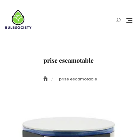
Skip
to
content
prise escamotable
prise escamotable